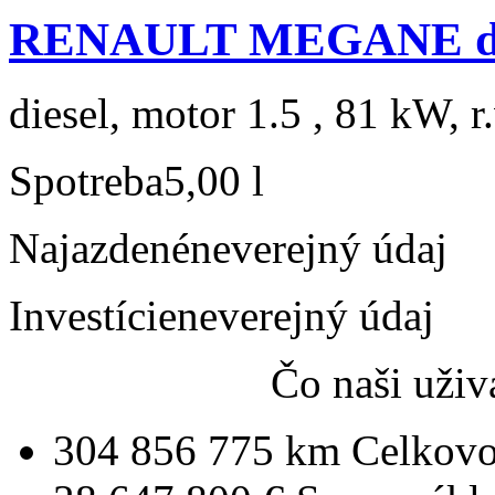
RENAULT MEGANE dC
diesel, motor 1.5 , 81 kW, r
Spotreba
5,00 l
Najazdené
neverejný údaj
Investície
neverejný údaj
Čo naši uživ
304 856 775 km
Celkovo