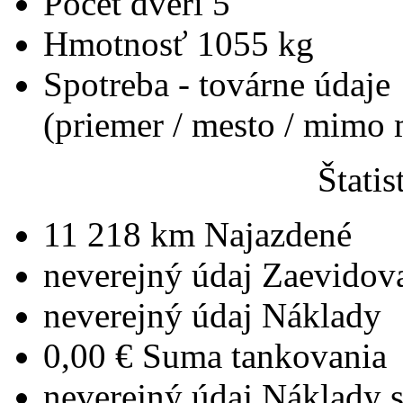
Počet dverí
5
Hmotnosť
1055 kg
Spotreba - továrne údaje
(priemer / mesto / mimo
Štatis
11 218 km
Najazdené
neverejný údaj
Zaevidov
neverejný údaj
Náklady
0,00 €
Suma tankovania
neverejný údaj
Náklady 