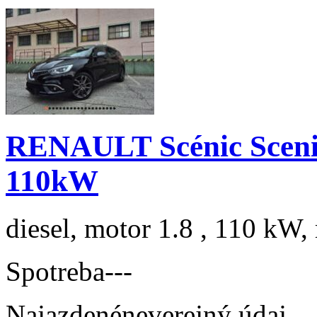
RENAULT Scénic Scenic
110kW
diesel, motor 1.8 , 110 kW, 
Spotreba
---
Najazdené
neverejný údaj