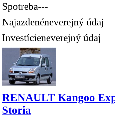
Spotreba
---
Najazdené
neverejný údaj
Investície
neverejný údaj
RENAULT Kangoo Expre
Storia