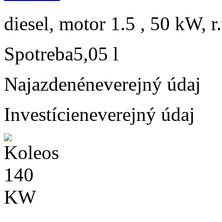
diesel, motor 1.5 , 50 kW, r
Spotreba
5,05 l
Najazdené
neverejný údaj
Investície
neverejný údaj