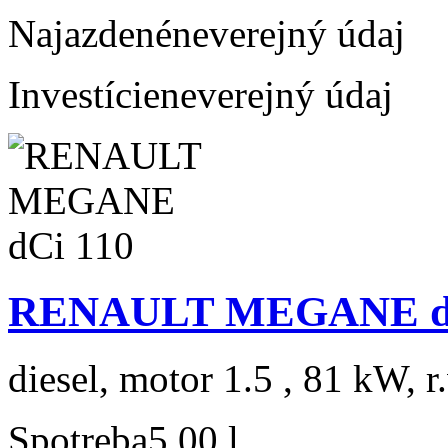
Najazdené
neverejný údaj
Investície
neverejný údaj
RENAULT MEGANE dC
diesel, motor 1.5 , 81 kW, r
Spotreba
5,00 l