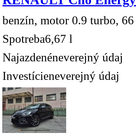
benzín, motor 0.9 turbo, 66
Spotreba
6,67 l
Najazdené
neverejný údaj
Investície
neverejný údaj