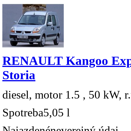
RENAULT Kangoo Expre
Storia
diesel, motor 1.5 , 50 kW, r
Spotreba
5,05 l
Najazdené
neverejný údaj