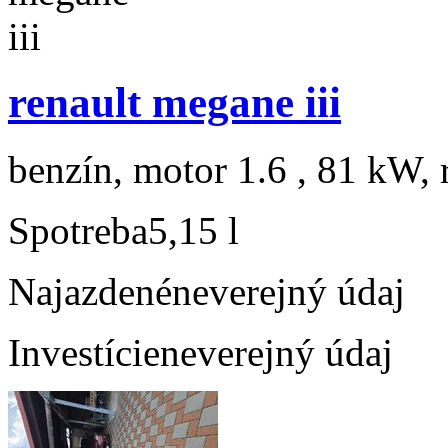
renault megane iii
benzín, motor 1.6 , 81 kW, 
Spotreba
5,15 l
Najazdené
neverejný údaj
Investície
neverejný údaj