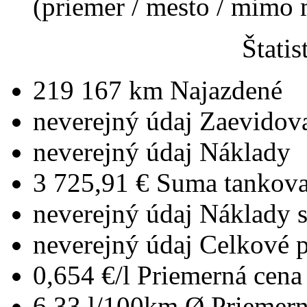
(priemer / mesto / mimo
Štatis
219 167 km
Najazdené
neverejný údaj
Zaevidov
neverejný údaj
Náklady
3 725,91 €
Suma tankova
neverejný údaj
Náklady 
neverejný údaj
Celkové 
0,654 €/l
Priemerná cena 
6,33 l/100km
Ø Priemern