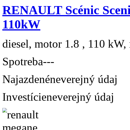
RENAULT Scénic Scenic
110kW
diesel, motor 1.8 , 110 kW, 
Spotreba
---
Najazdené
neverejný údaj
Investície
neverejný údaj