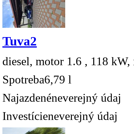
Tuva2
diesel, motor 1.6 , 118 kW, 
Spotreba
6,79 l
Najazdené
neverejný údaj
Investície
neverejný údaj