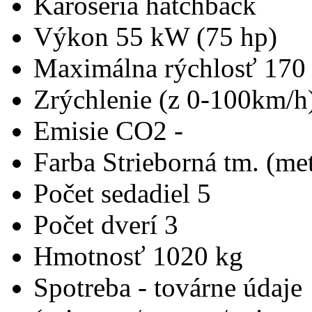
Karoséria
hatchback
Výkon
55 kW (75 hp)
Maximálna rýchlosť
170
Zrýchlenie (z 0-100km/h
Emisie CO2
-
Farba
Strieborná tm. (met
Počet sedadiel
5
Počet dverí
3
Hmotnosť
1020 kg
Spotreba - továrne údaje