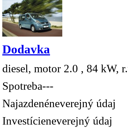
Dodavka
diesel, motor 2.0 , 84 kW, r
Spotreba
---
Najazdené
neverejný údaj
Investície
neverejný údaj