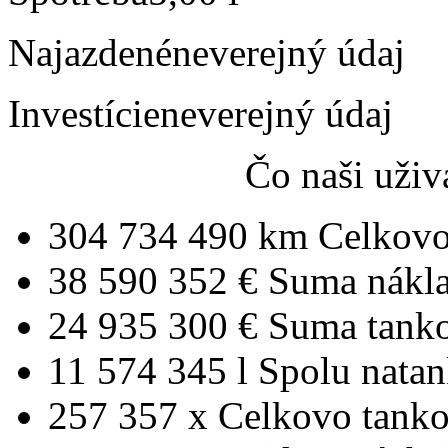
Najazdené
neverejný údaj
Investície
neverejný údaj
Čo naši uživ
304 734 490 km
Celkovo
38 590 352 €
Suma nákl
24 935 300 €
Suma tank
11 574 345 l
Spolu nata
257 357 x
Celkovo tanko