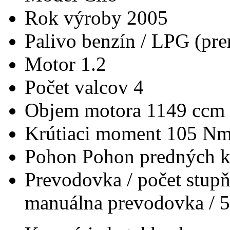
Rok výroby
2005
Palivo
benzín / LPG (pre
Motor
1.2
Počet valcov
4
Objem motora
1149 ccm
Krútiaci moment
105 N
Pohon
Pohon predných k
Prevodovka / počet stup
manuálna prevodovka / 5