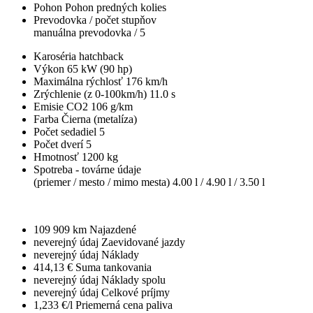
Pohon
Pohon predných kolies
Prevodovka / počet stupňov
manuálna prevodovka / 5
Karoséria
hatchback
Výkon
65 kW (90 hp)
Maximálna rýchlosť
176 km/h
Zrýchlenie (z 0-100km/h)
11.0 s
Emisie CO2
106 g/km
Farba
Čierna (metalíza)
Počet sedadiel
5
Počet dverí
5
Hmotnosť
1200 kg
Spotreba - továrne údaje
(priemer / mesto / mimo mesta)
4.00 l / 4.90 l / 3.50 l
109 909 km
Najazdené
neverejný údaj
Zaevidované jazdy
neverejný údaj
Náklady
414,13 €
Suma tankovania
neverejný údaj
Náklady spolu
neverejný údaj
Celkové príjmy
1,233 €/l
Priemerná cena paliva