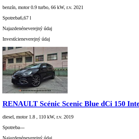
benzín, motor 0.9 turbo, 66 kW, r.v. 2021
Spotreba
6,67 l
Najazdené
neverejný údaj
Investície
neverejný údaj
RENAULT Scénic Scenic Blue dCi 150 Int
diesel, motor 1.8 , 110 kW, r.v. 2019
Spotreba
---
Najazdené
neverejný údaj