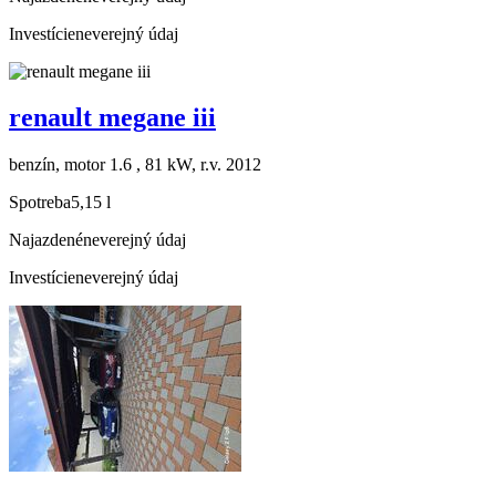
Investície
neverejný údaj
renault megane iii
benzín, motor 1.6 , 81 kW, r.v. 2012
Spotreba
5,15 l
Najazdené
neverejný údaj
Investície
neverejný údaj