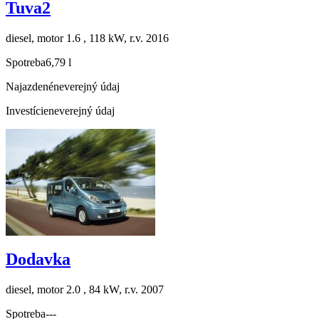
Tuva2
diesel, motor 1.6 , 118 kW, r.v. 2016
Spotreba
6,79 l
Najazdené
neverejný údaj
Investície
neverejný údaj
Dodavka
diesel, motor 2.0 , 84 kW, r.v. 2007
Spotreba
---