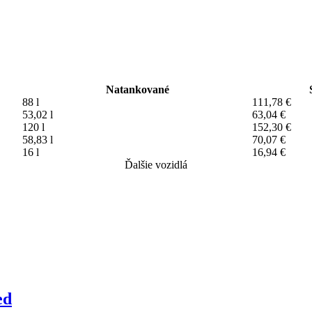
Natankované
88 l
111,78 €
53,02 l
63,04 €
120 l
152,30 €
58,83 l
70,07 €
16 l
16,94 €
Ďalšie vozidlá
ed