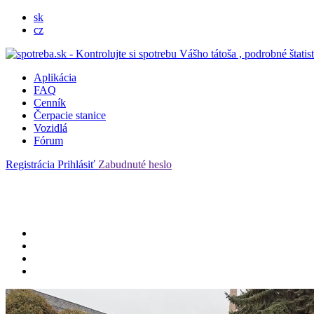
sk
cz
Aplikácia
FAQ
Cenník
Čerpacie stanice
Vozidlá
Fórum
Registrácia
Prihlásiť
Zabudnuté heslo