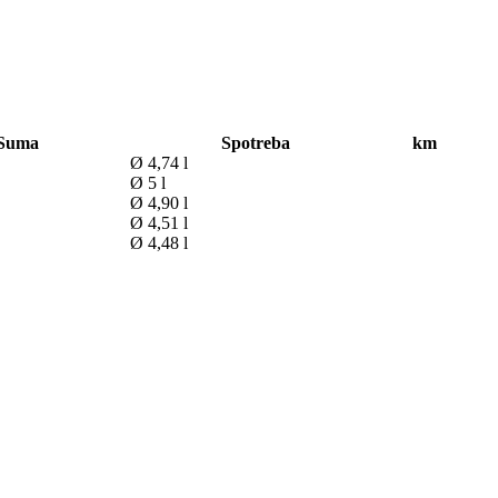
Suma
Spotreba
km
Ø 4,74 l
Ø 5 l
Ø 4,90 l
Ø 4,51 l
Ø 4,48 l