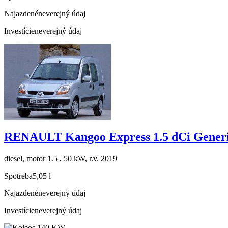
Najazdené
neverejný údaj
Investície
neverejný údaj
RENAULT Kangoo Express 1.5 dCi Generi
diesel, motor 1.5 , 50 kW, r.v. 2019
Spotreba
5,05 l
Najazdené
neverejný údaj
Investície
neverejný údaj